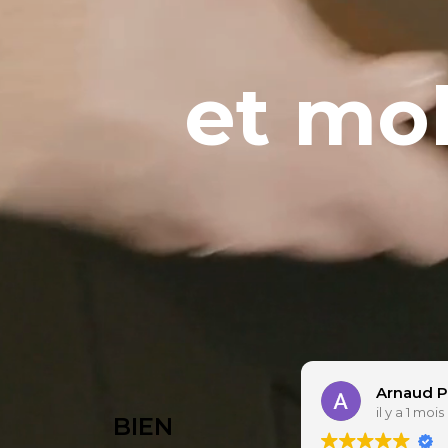
et mob
Arnaud Parmé
Stéphane
il y a 1 mois
il y a 1 mois
BIEN