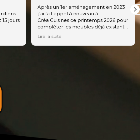
en 2023
Notre cuisine est montée depuis une
semaine merci à Florian pour la
026 pour
création de notre projet ,très réussi
istants.
correspond très bien à notre attente .
ut
Merci à Nicolas l installateur ,très
Lire la suite
écoute
sérieux et de bons conseils.
Nous recommandons cette
les
entreprise et merci à eux deux
.
ment:
Réponse du propriétaire
un
Merci à vous pour votre confiance et
pour cette jolie note. Florian & Nicolas
seront heureux de lire votre retour.
Toute l'équipe Créa Cuisines vous
remercie pour vos recommandations
et vous souhaite de profiter
pleinement de votre nouvel espace
de vie. Au plaisir de vous
accompagner à nouveau dans vos
futurs projets d'agencements.