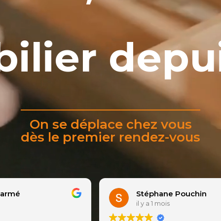
ilier depu
On se déplace chez vous
dès le premier rendez-vous
 Pouchin
Martine Beauvais
il y a 1 mois