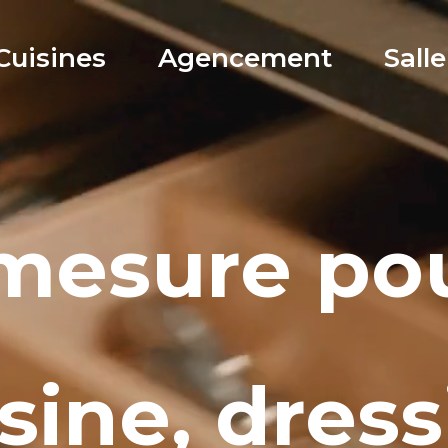
Cuisines
Agencement
Sall
 mesure pou
sine, dres