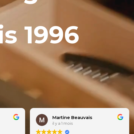
is 1996
Chantal Brule
il y a 2 mois