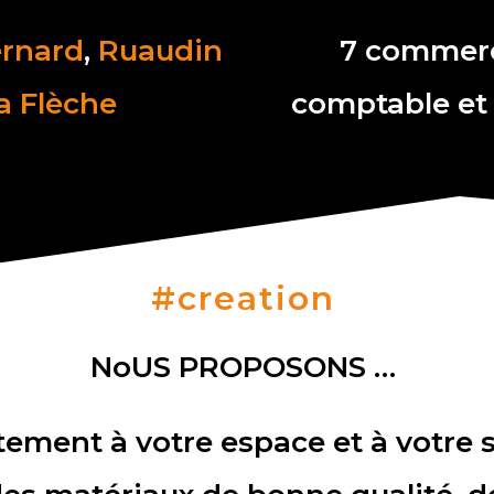
ernard
,
Ruaudin
7 commerc
a Flèche
comptable et
#creation
NoUS PROPOSONS …
ement à votre espace et à votre st