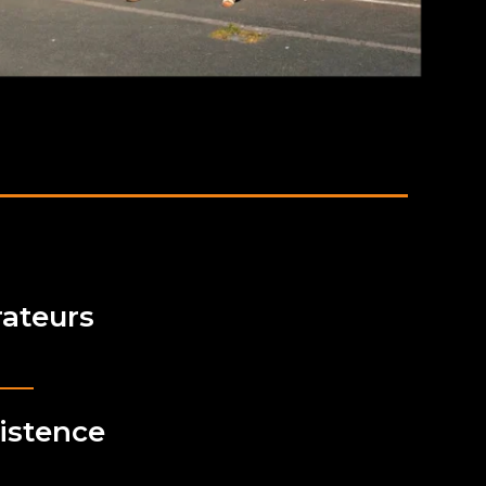
rateurs
xistence