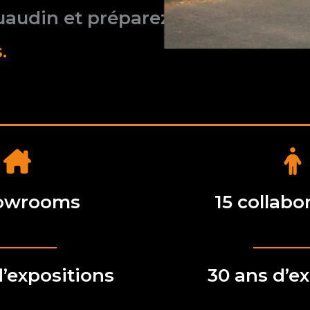
audin et préparez
.
howrooms
15 collabo
’expositions
30 ans d’e